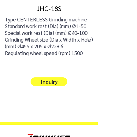
JHC-18S
Type CENTERLESS Grinding machine
Standard work rest (Dia) (mm)
Ø
1-50
Special work rest (Dia) (mm)
Ø
40-100
Grinding Wheel size (Dia x Width x Hole)
(mm)
Ø
455 x 205 x
Ø
228.6
Regulating wheel speed (rpm) 1500
Inquiry