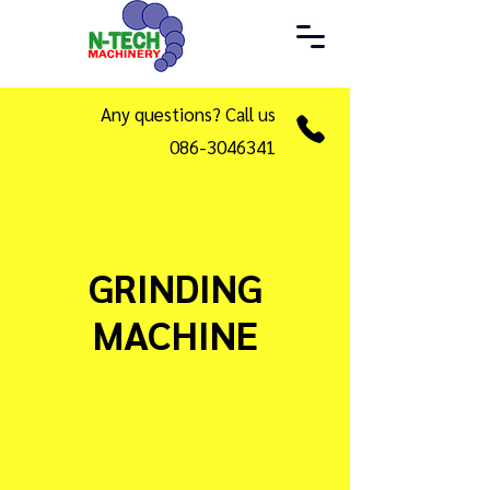
Any questions? Call us
086-3046341
GRINDING
MACHINE
Automatic Precision Surface
Grinding Machine
Our grinding machine is a high-
precision machine for surface