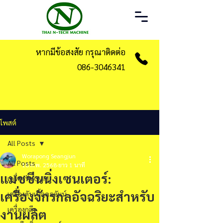
หากมีข้อสงสัย กรุณาติดต่อ
086-3046341
โพสต์
All Posts
Worapong Seangjun
All Posts
18 ก.พ. 2568
ยาว 1 นาที
แมชชีนนิ่งเซนเตอร์:
เครื่องวัด CMM
เครื่องจักรกลอัจฉริยะสำหรับ
เครื่องดับเบิ้ลคอลัมน์
เครื่องกลึง
งานผลิต