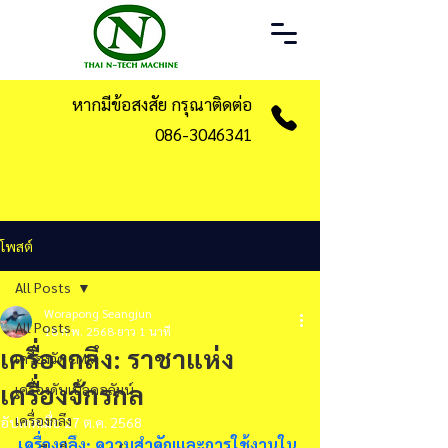
หากมีข้อสงสัย กรุณาติดต่อ
086-3046341
โพสต์
All Posts
Worapong Seangjun
All Posts
18 ก.พ. 2568
ยาว 1 นาที
เครื่องกลึง: ราชาแห่ง
เครื่องวัด CMM
เครื่องจักรกล
เครื่องดับเบิ้ลคอลัมน์
เครื่องกลึง
อัปเดตเมื่อ
27 ต.ค. 2568
เครื่องกลึง: ความสำคัญและการใช้งานใน