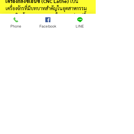
เครื่องกลึงซีเอ็นซี (CNC Lathe) 
เป็น
เครื่องจักรที่มีบทบาทสำคัญในอุตสาหกรรม
การผลิต ด้วยความสามารถในการแปรรูปชิ้น
งานที่หลากหลายและความแม่นยำสูง การ
Phone
Facebook
LINE
เลือกเครื่องกลึงที่เหมาะสมกับความต้องการ
ของงานและการบำรุงรักษาเครื่องจักรอย่าง
สม่ำเสมอ เป็นปัจจัยสำคัญที่จะช่วยเพิ่ม
ประสิทธิภาพและคุณภาพในการผลิต
ทางบริษัทของเราสามารถแนะนำว่า
เครื่องกลึงซีเอ็นซี (CNC Lathe)
  แบบไหน
เหมาะกับงานของคุณ
เชิญปรึกษากับเราสิคะ     
Tel : 086-3046341, 02-1365333
Line ID : @thaintech
E-Mail : 
thaintech@yahoo.com