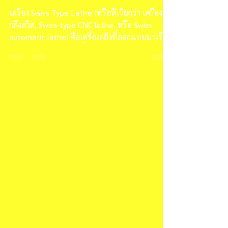
LATHE กันเถอะ
เครื่อง Swiss Type Lathe (หรือที่เรียกว่า เครื่อง
กลึงสวิส, Swiss-type CNC lathe, หรือ Swiss
automatic lathe) คือเครื่องกลึงที่ออกแบบมาเป็น
พิเศษสำหรับการผลิต ชิ้นงานขนาดเล็ก มีความ
ยาว และต้องการความละเอียดสูงมาก เช่น พวกชิ้น
ส่วนในอุตสาหกรรม แพทย์, อิเล็กทรอนิกส์,
นาฬิกา, อากาศยาน ฯลฯ